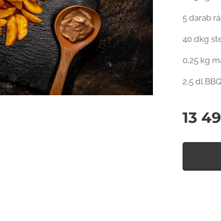
5 darab r
40 dkg s
0,25 kg m
2,5 dl BB
13 4