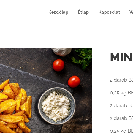
Kezdőlap
Étlap
Kapcsolat
W
MIN
2 darab BB
0,25 kg B
2 darab B
2 darab 
0,25 kg BB