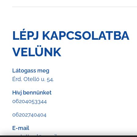
LÉPJ KAPCSOLATBA
VELÜNK
Látogass meg
Érd, Otelló u. 54.
Hívj bennünket
06204053344
06202740404
E-mail
rantotterd@gmail.com