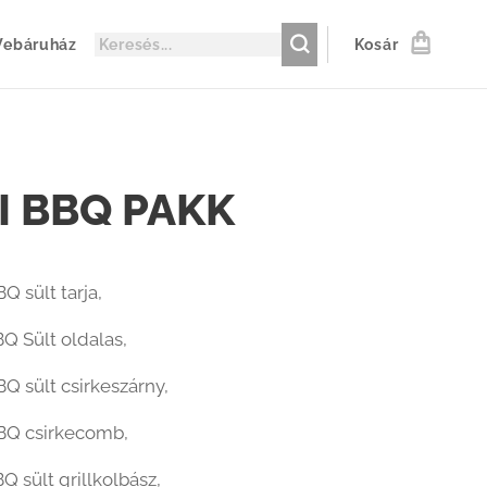
ebáruház
Kosár
I BBQ PAKK
Q sült tarja,
BQ Sült oldalas,
BQ sült csirkeszárny,
BBQ csirkecomb,
Q sült grillkolbász,