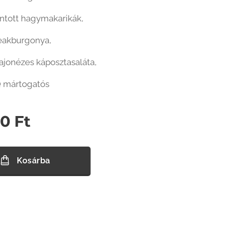
ántott hagymakarikák,
teakburgonya,
ajonézes káposztasaláta,
Q mártogatós
90
Ft
Kosárba