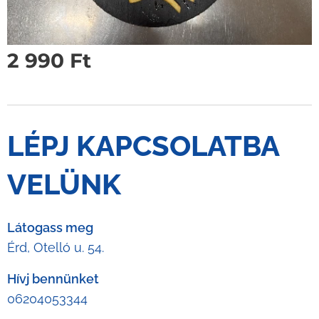
2 990
Ft
LÉPJ KAPCSOLATBA
VELÜNK
Látogass meg
Érd, Otelló u. 54.
Hívj bennünket
06204053344